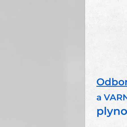
Odbor
a V
AR
plyno