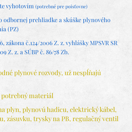
te vyhotovím
(potrebné pre poisťovne)
o odbornej prehliadke a skúške plynového
ia (PZ)
6, zákona č.124/2006 Z. z. vyhlášky MPSVR SR
09 Z. z. a SÚBP č. 86/78 Zb.
dné plynové rozvody, už nespĺňajú
potrebný materiál
 na plyn, plynovú hadicu, elektrický kábel,
u, zásuvku, trysky na PB, regulačný ventil