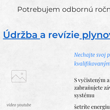
Potrebujem odbornú ročn
Údržba
a revízie
plyno
Nechajte svoj p
kvalifikovaný
S vyčisteným 
zabraňujete z
systému
video youtube
šetríte energi