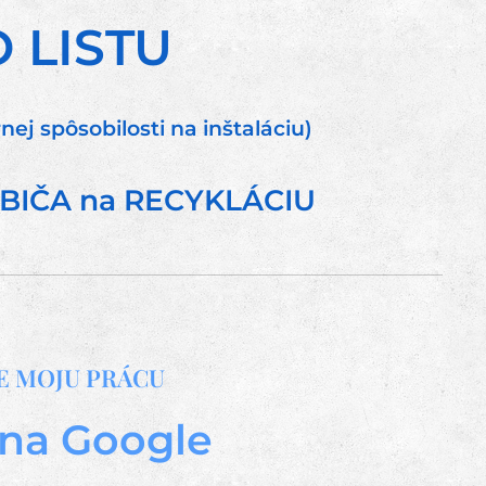
 LISTU
j spôsobilosti na inštaláciu)
BIČA na RECYKLÁCIU
 MOJU PRÁCU 👍
 na Google
🌐