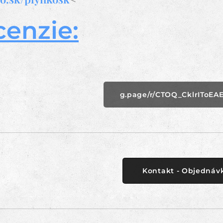
enzie:
g.page/r/CTOQ_CklrIToEAE
Kontakt - Objednáv