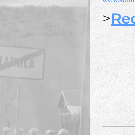
>
Rec