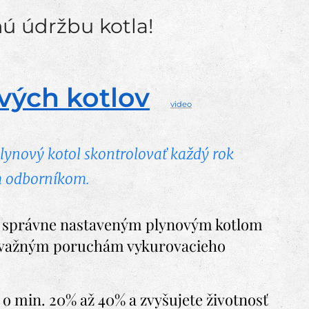
ú údržbu kotla!
vých kotlov
video
lynový kotol skontrolovať každý rok
m odborníkom.
a správne nastaveným plynovým kotlom
ávažným poruchám vykurovacieho
u o min. 20% až 40% a zvyšujete životnosť