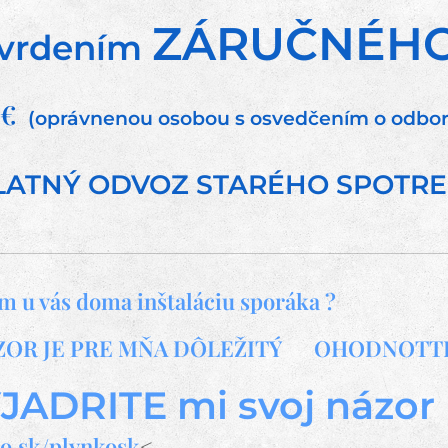
ZÁRUČNÉHO
vrdením
0 €
(oprávnenou osobou s osvedčením o odborne
LATNÝ ODVOZ STARÉHO SPOTRE
m u vás doma inštaláciu sporáka ?
ZOR JE PRE MŇA DÔLEŽITÝ
🙏OHODNOTTE
JADRITE mi svoj názor
o.sk/plynkosk
<