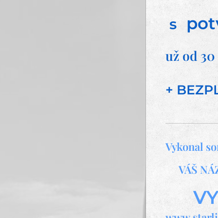
pot
s
už od 3
+ BEZP
Vykonal so
👍VÁŠ NÁ
💻 VY
www.starli