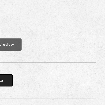
/review
ka