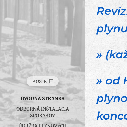
Revíz
plyn
» (ka
» od
KOŠÍK
plyno
ÚVODNÁ STRÁNKA
ODBORNÁ INŠTALÁCIA
konc
SPORÁKOV
ÚDRŽBA PLYNOVÝCH