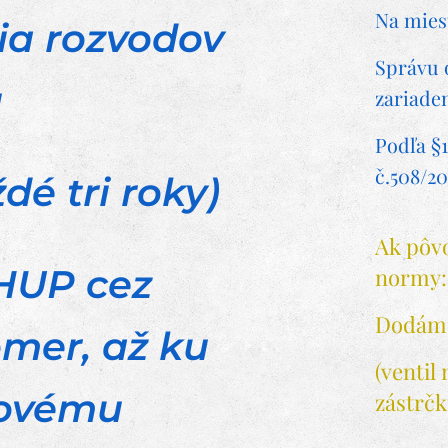
Na mies
ia rozvodov
Správu 
u
zariaden
Podľa §1
č.508/20
ždé tri roky)
Ak pôvo
 HUP cez
normy:
Dodám 
mer, až ku
(ventil
ovému
zástrčk